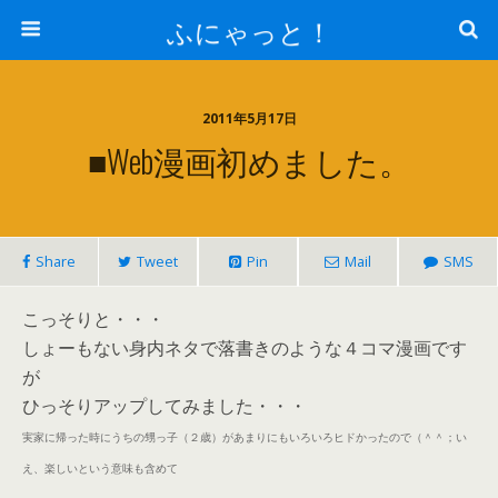
ふにゃっと！
2011年5月17日
■web漫画初めました。
Share
Tweet
Pin
Mail
SMS
こっそりと・・・
しょーもない身内ネタで落書きのような４コマ漫画です
が
ひっそりアップしてみました・・・
実家に帰った時にうちの甥っ子（２歳）があまりにもいろいろヒドかったので（＾＾；い
え、楽しいという意味も含めて