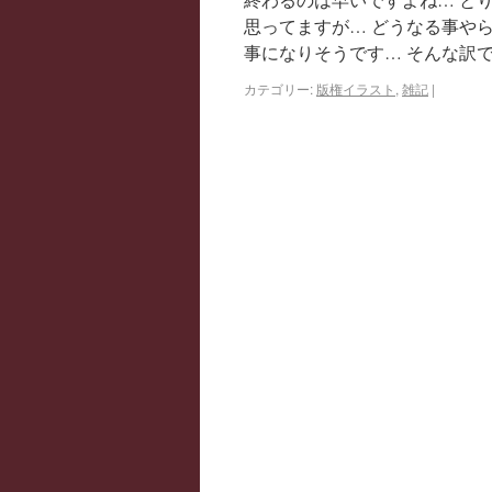
思ってますが… どうなる事や
事になりそうです… そんな訳
カテゴリー:
版権イラスト
,
雑記
|