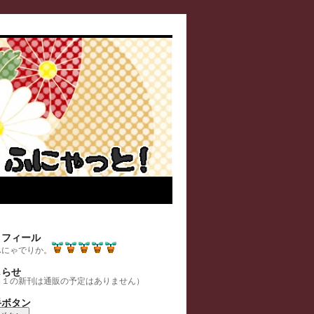
ロフィール
. ふにゃでりか。
しらせ
８１の新刊は通販の予定はありません）
手ボタン