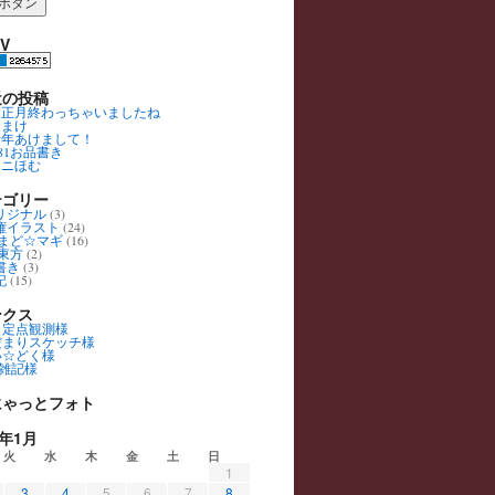
IV
近の投稿
お正月終わっちゃいましたね
おまけ
新年あけまして！
C81お品書き
ミニほむ
テゴリー
リジナル
(3)
権イラスト
(24)
まど☆マギ
(16)
東方
(2)
書き
(3)
記
(15)
ンクス
Ｇ定点観測様
だまりスケッチ様
い☆どく様
te雑記様
にゃっとフォト
2年1月
火
水
木
金
土
日
1
3
4
5
6
7
8