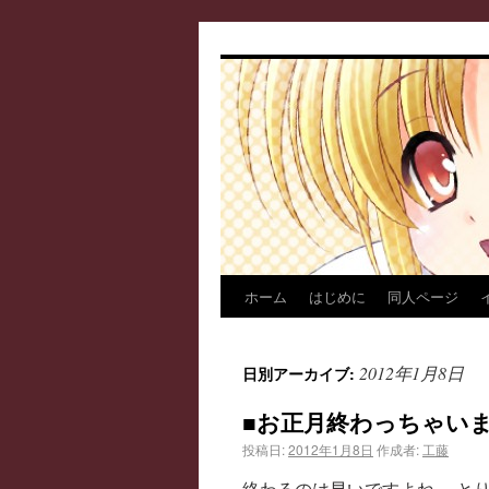
ホーム
はじめに
同人ページ
2012年1月8日
日別アーカイブ:
■お正月終わっちゃい
投稿日:
2012年1月8日
作成者:
工藤
終わるのは早いですよね… と