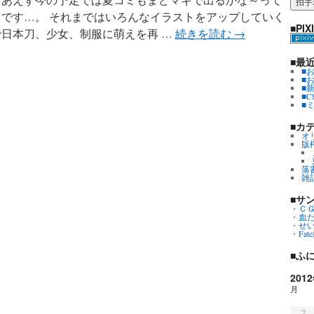
らです…。 それまではいろんなイラストをアップしていく
■PIX
で日本刀、少女、制服に萌えを再 …
続きを読む
→
■最
■
■
■
■
■
■カ
オ
版
落
雑
■サ
・
Ｃ
・
血
・
せ
・
Fa
■ふ
201
月
2