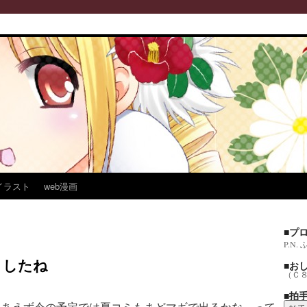
イラスト
web漫画
■プ
P.N
ましたね
■お
（Ｃ
■拍
りあえず今の予定では夏コミもまどマギで出るかな～って